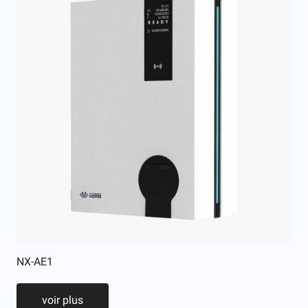
NX-AE1
voir plus